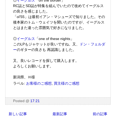
◎
イーグルス
「on the border」
RC誌とSD誌が特集を組んでいたので改めてイーグルス
の良さを感じました。
「ol’55」は最初イアン・マシューズで知りました。その
後本家のトム・ウェイツを聞いたのですが、イーグルス
とはまた違った雰囲気で好きになりました。
◎
イーグルス
「one of these nights」
このLPもジャケットが良いですね。又、
ドン・フェルダ
ー
のギターの良さも 再認識しました。
又、良いレコードを探して購入します。
よろしくお願いします。
新潟県、Ｈ様
ラベル:
お客様のご感想
,
買主様のご感想
Posted
@
17:21
新しい記事
最新記事
前の記事