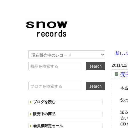
新しい
2011/12/
売
本
父
ブログを読む
送
販売中の商品
古
C
会員様限定セール