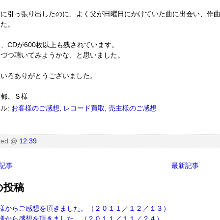
当に引っ張り出したのに、よく父が日曜日にかけていた曲に出会い、作
した。
、CDが600枚以上も残されています。
しづつ聴いてみようかな、と思いました。
ろいろありがとうございました。
京都、Ｓ様
ル:
お客様のご感想
,
レコード買取
,
売主様のご感想
ted
@
12:39
記事
最新記事
の投稿
様からご感想を頂きました。（２０１１／１２／１３）
様から感想を頂きました。（２０１１／１１／２４）