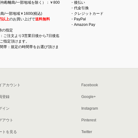
沖縄/離島/一部地域を除く）：￥800
・後払い
・代金引換
島/一部地域￥1600(税込)
・クレジットカード
円以上
のお買い上げで
送料無料
・PayPal
・Amazon Pay
時の指定
：ご注文より3営業日後から7日後迄
ご指定頂けます。
間帯：規定の時間帯をお選び頂けま
イアカウント
Facebook
員登録
Google+
グイン
Instagram
グアウト
Pinterest
ートを見る
Twitter