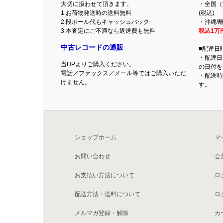
大切に扱わせて頂きます。
・全国（
1.お荷物発送時の送料無料
(税込)
2.段ボール代もキャッシュバック
・沖縄/離
3.本査定にご不満なら返送費も無料
税込1万
中古レコードの通販
■配達日
・配達日
当HPよりご購入ください。
の日付を
電話／ファックス／メール等ではご購入いただ
・配送時
けません。
す。
ショップホーム
マ
お問い合わせ
会
お支払い方法について
ロ
配送方法・送料について
ロ
メルマガ登録・解除
カ