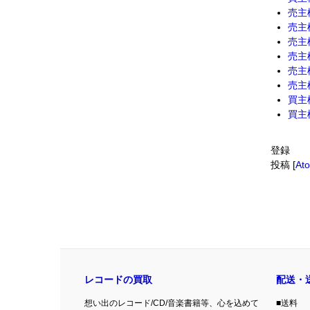
売主
売主
売主
売主
売主
売主
買主
買主
登録
投稿 [
At
レコードの買取
配送・
想い出のレコード/CD/音楽書籍等、心を込めて
■送料