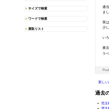
適
サイズで検索
ま
ワードで検索
実は
少
買取リスト
い
東
ラベ
Pos
新しい
過去
売主
買主