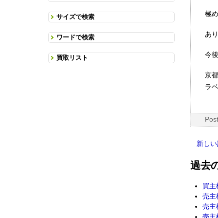
極
サイズで検索
あ
ワードで検索
今
買取リスト
京
ラベ
Pos
新しい
過去
買主
売主
売主
売主