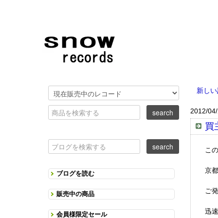
新しい
2012/04
買
こ
京
ブログを読む
ご発
販売中の商品
迅
会員様限定セール