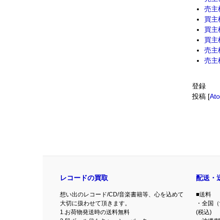
売主
買主
買主
買主
売主
売主
登録
投稿 [
At
レコードの買取
配送・
想い出のレコード/CD/音楽書籍等、心を込めて
■送料
大切に扱わせて頂きます。
・全国（
1.お荷物発送時の送料無料
(税込)