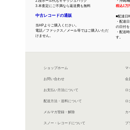
2.段ボール代もキャッシュバック
・沖縄/離
3.本査定にご不満なら返送費も無料
税込1万
中古レコードの通販
■配達日
・配達日
当HPよりご購入ください。
の日付を
電話／ファックス／メール等ではご購入いただ
・配送時
けません。
す。
ショップホーム
マ
お問い合わせ
会
お支払い方法について
ロ
配送方法・送料について
ロ
メルマガ登録・解除
カ
スノー・レコードについて
プ