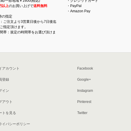
島/一部地域￥1600(税込)
・クレジットカード
円以上
のお買い上げで
送料無料
・PayPal
・Amazon Pay
時の指定
：ご注文より3営業日後から7日後迄
ご指定頂けます。
間帯：規定の時間帯をお選び頂けま
イアカウント
Facebook
員登録
Google+
グイン
Instagram
グアウト
Pinterest
ートを見る
Twitter
ライバシーポリシー