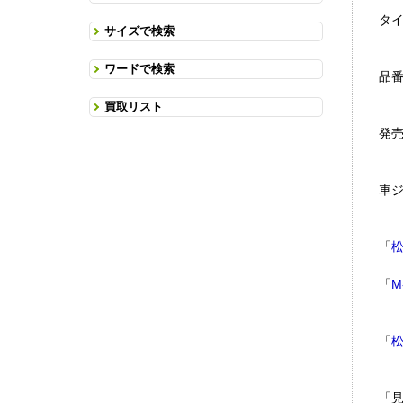
タイ
サイズで検索
ワードで検索
品番
買取リスト
発売
車
「
「
M
「
「