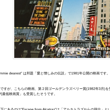
ommie dearest" は邦題「愛と憎しみの伝説」で1981年公開の映画です
ですが、こちらの映画、第２回ゴールデンラズベリー賞(1982年3月)
年代最低映画賞」も受賞したそうです。
下にあるのは"Escape from Alcatraz"は「アルカトラズからの