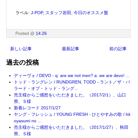
ラベル:
J-POP
,
スタッフ岩田
,
今日のオススメ盤
Posted
@
14:26
新しい記事
最新記事
前の記事
過去の投稿
ディーヴォ / DEVO - q: are we not men? a: we are devo! ...
トッド・ラングレン / RUNDGREN, TODD - ラント／ザ・バ
ラード・オブ・トッド・ラング...
売主様からご感想をいただきました。（2017/2/1）、山口
県、Ｓ様
新着レコード 2017/1/27
ヤング・フレッシュ / YOUNG FRESH - ひとやすみの歌 / hit
oyasumi no ...
売主様からご感想をいただきました。（2017/1/27）、秋田
県、Ｓ様