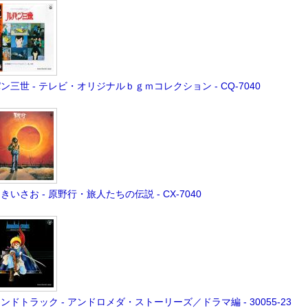
ン三世 - テレビ・オリジナルｂｇｍコレクション - CQ-7040
きいさお - 原野行・旅人たちの伝説 - CX-7040
ンドトラック - アンドロメダ・ストーリーズ／ドラマ編 - 30055-23