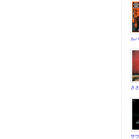
ルパ
ささ
サウ