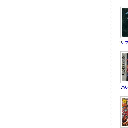
サウ
V/