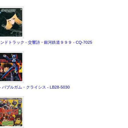
ンドトラック - 交響詩・銀河鉄道９９９ - CQ-7025
A - バブルガム・クライシス - LB28-5030