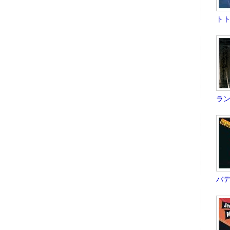
トト 
ラン
バディ