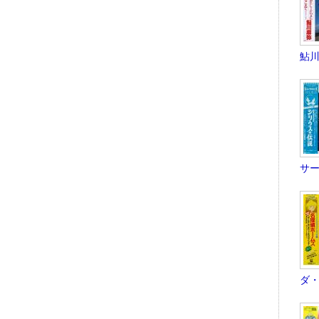
鮎川
サー
ダ・