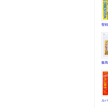
聖戦
飯島
ルパ