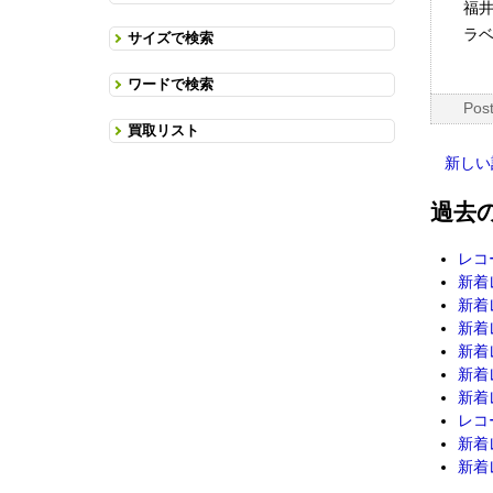
福井
ラベ
サイズで検索
ワードで検索
Pos
買取リスト
新しい
過去
レコ
新着レ
新着レ
新着レ
新着レ
新着レ
新着レ
レコ
新着レ
新着レ