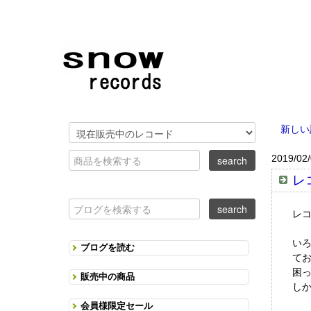
新しい
2019/02
レ
レ
い
ブログを読む
て
困
販売中の商品
し
会員様限定セール