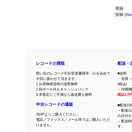
登録
投稿 [
At
レコードの買取
配送・
想い出のレコード/CD/音楽書籍等、心を込めて
■送料
大切に扱わせて頂きます。
・全国（
1.お荷物発送時の送料無料
(税込)
2.段ボール代もキャッシュバック
・沖縄/離
3.本査定にご不満なら返送費も無料
税込1万
中古レコードの通販
■配達日
・配達日
当HPよりご購入ください。
の日付を
電話／ファックス／メール等ではご購入いただ
・配送時
けません。
す。