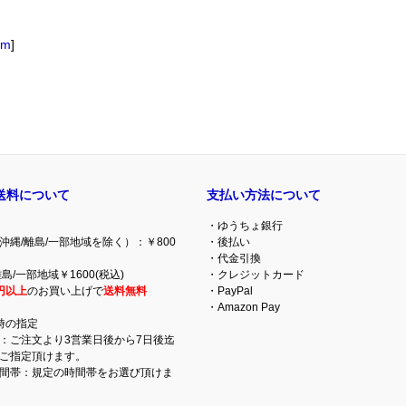
om
]
送料について
支払い方法について
・ゆうちょ銀行
沖縄/離島/一部地域を除く）：￥800
・後払い
・代金引換
島/一部地域￥1600(税込)
・クレジットカード
円以上
のお買い上げで
送料無料
・PayPal
・Amazon Pay
時の指定
：ご注文より3営業日後から7日後迄
ご指定頂けます。
間帯：規定の時間帯をお選び頂けま