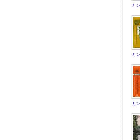
カント
カン
カン