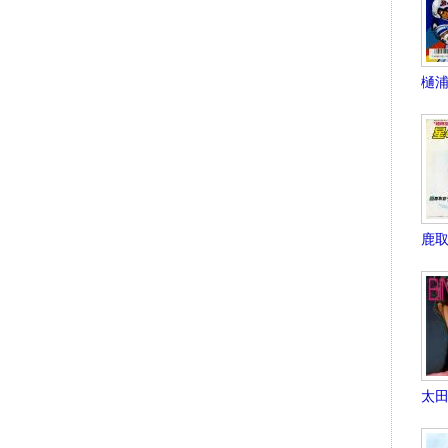
樋浦
鹿取
太田貴