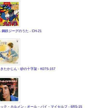
A - 鋼鉄ジーグのうた - CH-21
きたかじん - 砂の十字架 - K07S-157
ック・カルメン - オール・バイ・マイセルフ - 6RS-15