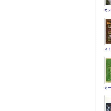
カント
スト
カー