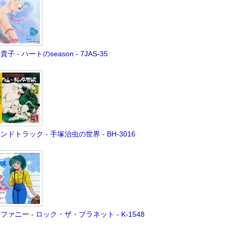
子 - ハートのseason - 7JAS-35
ンドトラック - 手塚治虫の世界 - BH-3016
ファニー - ロック・ザ・プラネット - K-1548