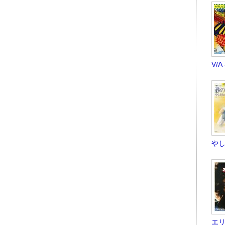
V/
やし
エリ