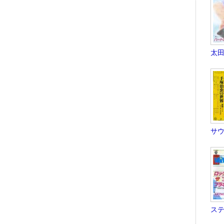
太田貴
サウ
ステ