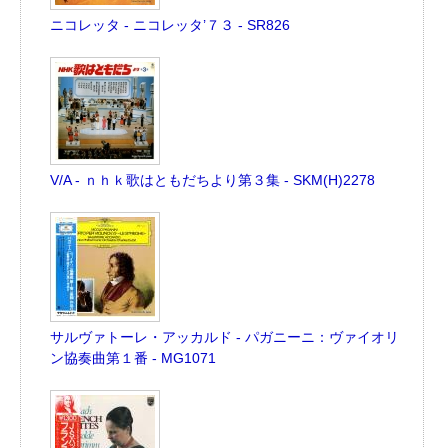
ニコレッタ - ニコレッタ’７３ - SR826
V/A - ｎｈｋ歌はともだちより第３集 - SKM(H)2278
サルヴァトーレ・アッカルド - パガニーニ：ヴァイオリ
ン協奏曲第１番 - MG1071