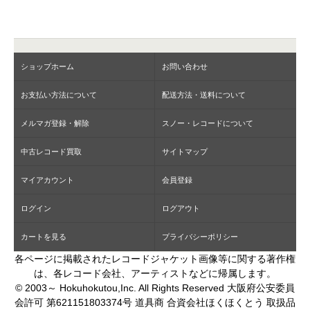
ショップホーム
お問い合わせ
お支払い方法について
配送方法・送料について
メルマガ登録・解除
スノー・レコードについて
中古レコード買取
サイトマップ
マイアカウント
会員登録
ログイン
ログアウト
カートを見る
プライバシーポリシー
各ページに掲載されたレコードジャケット画像等に関する著作権
は、各レコード会社、アーティストなどに帰属します。
© 2003～ Hokuhokutou,Inc. All Rights Reserved 大阪府公安委員
会許可 第621151803374号 道具商 合資会社ほくほくとう 取扱品