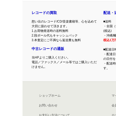
レコードの買取
配送・
想い出のレコード/CD/音楽書籍等、心を込めて
■送料
大切に扱わせて頂きます。
・全国（
1.お荷物発送時の送料無料
(税込)
2.段ボール代もキャッシュバック
・沖縄/離
3.本査定にご不満なら返送費も無料
税込1万
中古レコードの通販
■配達日
・配達日
当HPよりご購入ください。
の日付を
電話／ファックス／メール等ではご購入いただ
・配送時
けません。
す。
ショップホーム
マ
お問い合わせ
会
お支払い方法について
ロ