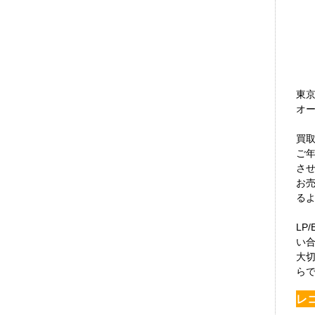
東
オ
買
ご
さ
お
る
LP
い
大
ら
レ