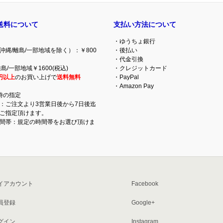
送料について
支払い方法について
・ゆうちょ銀行
沖縄/離島/一部地域を除く）：￥800
・後払い
・代金引換
島/一部地域￥1600(税込)
・クレジットカード
円以上
のお買い上げで
送料無料
・PayPal
・Amazon Pay
時の指定
：ご注文より3営業日後から7日後迄
ご指定頂けます。
間帯：規定の時間帯をお選び頂けま
イアカウント
Facebook
員登録
Google+
グイン
Instagram