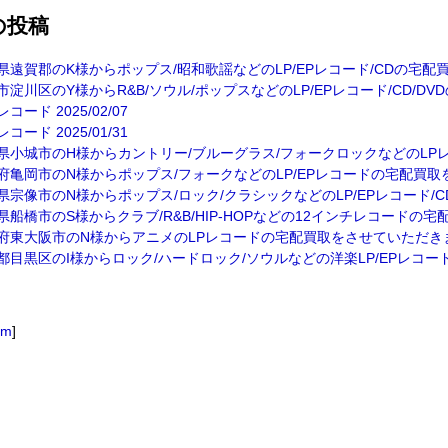
の投稿
県遠賀郡のK様からポップス/昭和歌謡などのLP/EPレコード/CDの宅
市淀川区のY様からR&B/ソウル/ポップスなどのLP/EPレコード/CD/DVD
コード 2025/02/07
コード 2025/01/31
県小城市のH様からカントリー/ブルーグラス/フォークロックなどのLPレ
府亀岡市のN様からポップス/フォークなどのLP/EPレコードの宅配買
県宗像市のN様からポップス/ロック/クラシックなどのLP/EPレコード/CD/
県船橋市のS様からクラブ/R&B/HIP-HOPなどの12インチレコードの宅
府東大阪市のN様からアニメのLPレコードの宅配買取をさせていただき
都目黒区のI様からロック/ハードロック/ソウルなどの洋楽LP/EPレコード
om
]