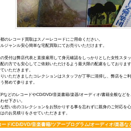
京都のレコード買取はスノーレコードにご用命ください。
ールジャンル安心簡単な宅配買取にてお売りいただけます。
取の受付は弊店代表と直接雇用して身元確認をしっかりとした女性スタ
年配の方でも安心してご依頼いただけるよう最大限の配慮をしておりま
せていただきます。
売りいただきましたコレクションはスタッフが丁寧に清掃し、弊店をご利
よう努めて参ります。
/EPなどのレコードやCD/DVD/音楽書籍/楽器/オーディオ/書籍全般
合わせ下さい。
切な想い出のコレクションをお預かりする事を忘れずに親身のご対応を心が
ではのお見積りをさせていただきます。
コード/CD/DVD/音楽書籍/ツアープログラム/オーディオ/楽