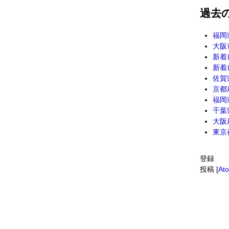
過去
福岡
大阪
新着レ
新着レ
佐賀
京都
福岡
千葉
大阪
東京
登録
投稿 [
At