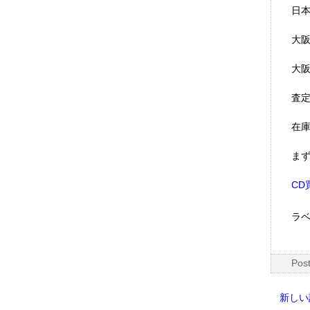
日
大
大
査
在
ま
CD
ラベ
Pos
新しい