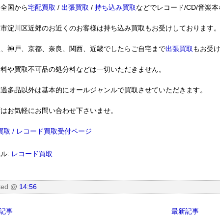
本全国から
宅配買取
/
出張買取
/
持ち込み買取
などでレコード/CD/音楽
阪市淀川区近郊のお近くのお客様は持ち込み買取もお受けしております
阪、神戸、京都、奈良、関西、近畿でしたらご自宅まで
出張買取
もお受
定料や買取不可品の処分料などは一切いただきません。
庫過多品以外は基本的にオールジャンルで買取させていただきます。
ずはお気軽にお問い合わせ下さいませ。
買取 / レコード買取受付ページ
ル:
レコード買取
ted
@
14:56
記事
最新記事