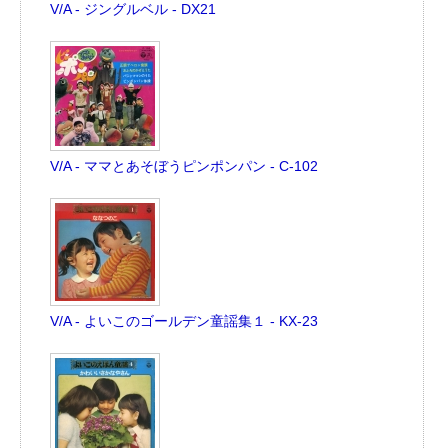
V/A - ジングルベル - DX21
V/A - ママとあそぼうピンポンパン - C-102
V/A - よいこのゴールデン童謡集１ - KX-23