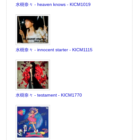
水樹奈々 - heaven knows - KICM1019
水樹奈々 - innocent starter - KICM1115
水樹奈々 - testament - KICM1770