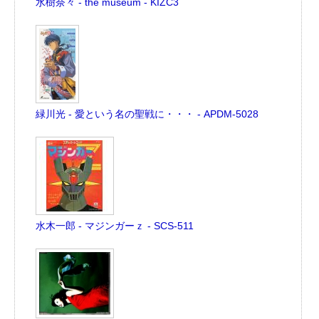
水樹奈々 - the museum - KIZC3
緑川光 - 愛という名の聖戦に・・・ - APDM-5028
水木一郎 - マジンガーｚ - SCS-511