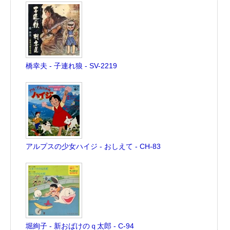
橋幸夫 - 子連れ狼 - SV-2219
アルプスの少女ハイジ - おしえて - CH-83
堀絢子 - 新おばけのｑ太郎 - C-94