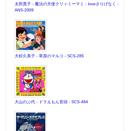
太田貴子 - 魔法の天使クリィミーマミ：loveさりげなく -
ANS-2009
大杉久美子 - 草原のマルコ - SCS-285
大山のぶ代 - ドラえもん音頭 - SCS-484