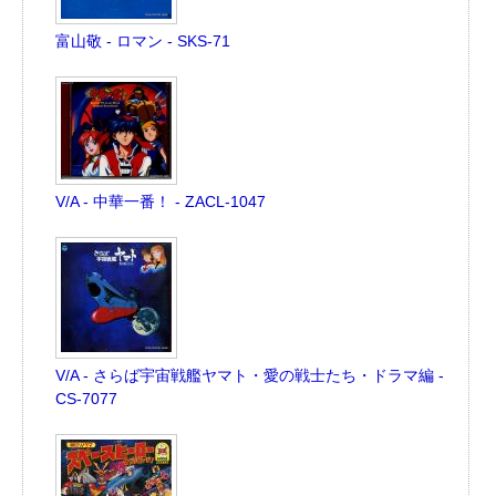
富山敬 - ロマン - SKS-71
V/A - 中華一番！ - ZACL-1047
V/A - さらば宇宙戦艦ヤマト・愛の戦士たち・ドラマ編 -
CS-7077