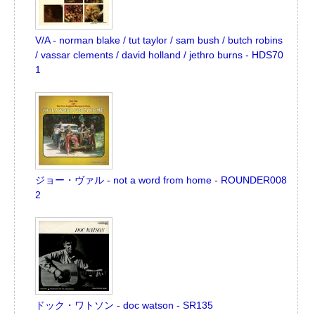
V/A - norman blake / tut taylor / sam bush / butch robins
/ vassar clements / david holland / jethro burns - HDS70
1
ジョー・ヴァル - not a word from home - ROUNDER008
2
ドック・ワトソン - doc watson - SR135