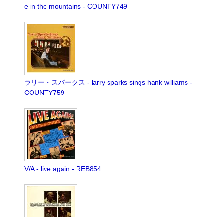
e in the mountains - COUNTY749
ラリー・スパークス - larry sparks sings hank williams -
COUNTY759
V/A - live again - REB854