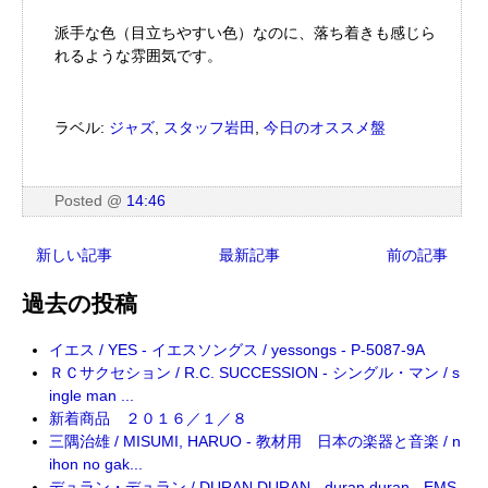
派手な色（目立ちやすい色）なのに、落ち着きも感じら
れるような雰囲気です。
ラベル:
ジャズ
,
スタッフ岩田
,
今日のオススメ盤
Posted
@
14:46
新しい記事
最新記事
前の記事
過去の投稿
イエス / YES - イエスソングス / yessongs - P-5087-9A
ＲＣサクセション / R.C. SUCCESSION - シングル・マン / s
ingle man ...
新着商品 ２０１６／１／８
三隅治雄 / MISUMI, HARUO - 教材用 日本の楽器と音楽 / n
ihon no gak...
デュラン・デュラン / DURAN DURAN - duran duran - EMS