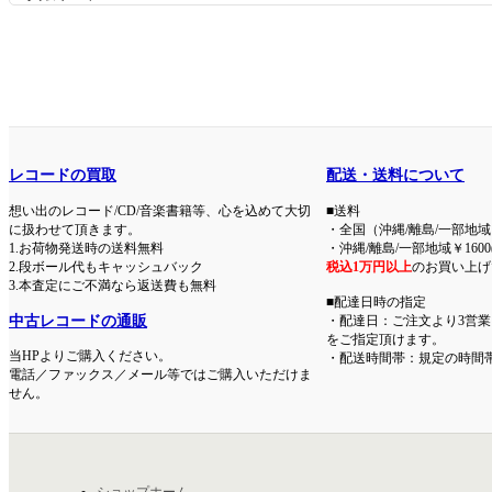
レコードの買取
配送・送料について
想い出のレコード/CD/音楽書籍等、心を込めて大切
■送料
に扱わせて頂きます。
・全国（沖縄/離島/一部地域
1.お荷物発送時の送料無料
・沖縄/離島/一部地域￥1600
2.段ボール代もキャッシュバック
税込1万円以上
のお買い上げ
3.本査定にご不満なら返送費も無料
■配達日時の指定
中古レコードの通販
・配達日：ご注文より3営業
をご指定頂けます。
当HPよりご購入ください。
・配送時間帯：規定の時間
電話／ファックス／メール等ではご購入いただけま
せん。