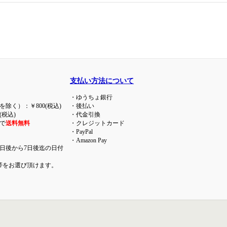
支払い方法について
・ゆうちょ銀行
を除く）：￥800(税込)
・後払い
(税込)
・代金引換
で
送料無料
・クレジットカード
・PayPal
・Amazon Pay
日後から7日後迄の日付
帯をお選び頂けます。