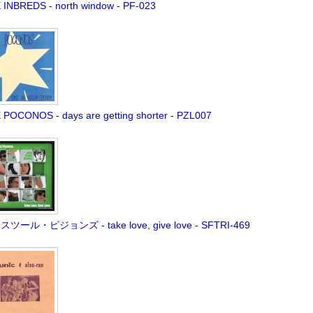
 INBREDS - north window - PF-023
 POCONOS - days are getting shorter - PZL007
ツール・ピジョンズ - take love, give love - SFTRI-469