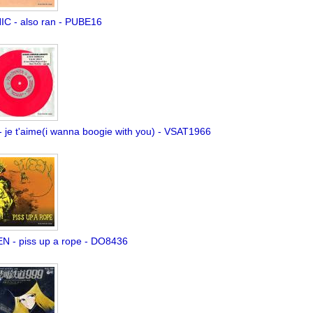
IC - also ran - PUBE16
- je t'aime(i wanna boogie with you) - VSAT1966
N - piss up a rope - DO8436