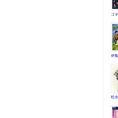
ゴダ
伊集
松永