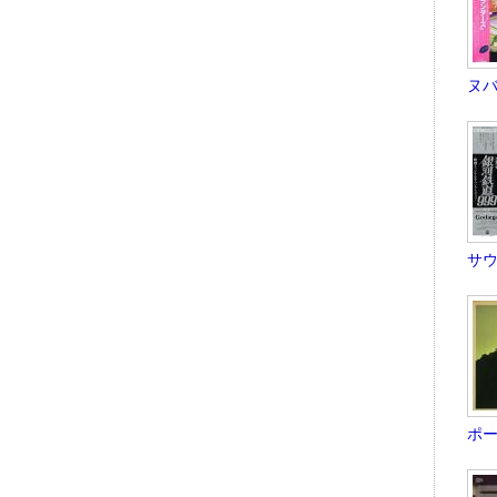
ヌバ
サウ
ポー