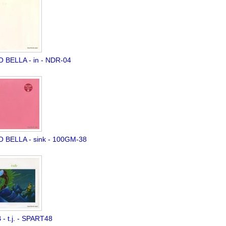
O BELLA - in - NDR-04
O BELLA - sink - 100GM-38
- t.j. - SPART48