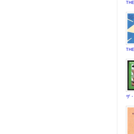
THE
THE
ザ・ス