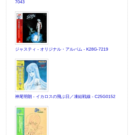
7043
ジャスティ - オリジナル・アルバム - K28G-7219
神尾明朗 - イカロスの飛ぶ日／凍結戦線 - C25G0152