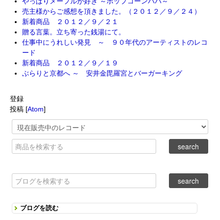
やっぱりメープルが好き ～ポップコーンパパ～
売主様からご感想を頂きました。（２０１２／９／２４）
新着商品 ２０１２／９／２１
贈る言葉。立ち寄った銭湯にて。
仕事中にうれしい発見 ～ ９０年代のアーティストのレコ
ード
新着商品 ２０１２／９／１９
ぶらりと京都へ ～ 安井金毘羅宮とバーガーキング
登録
投稿 [
Atom
]
ブログを読む