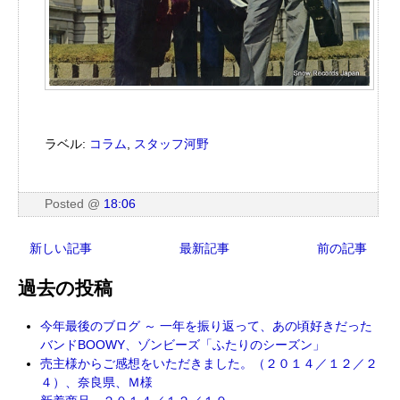
ラベル:
コラム
,
スタッフ河野
Posted
@
18:06
新しい記事
最新記事
前の記事
過去の投稿
今年最後のブログ ～ 一年を振り返って、あの頃好きだった
バンドBOOWY、ゾンビーズ「ふたりのシーズン」
売主様からご感想をいただきました。（２０１４／１２／２
４）、奈良県、Ｍ様