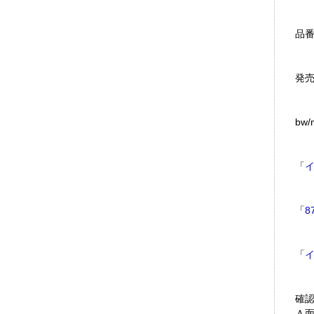
品番
発売
bw/m
「
「
8
「
確
Ａ面：