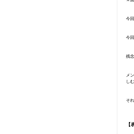
今
今回
残
メ
し
そ
【