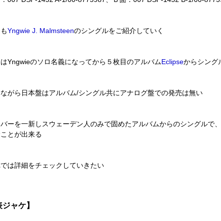
回も
Yngwie J. Malmsteen
のシングルをご紹介していく
はYngwieのソロ名義になってから５枚目のアルバム
Eclipse
からシング
念ながら日本盤はアルバム/シングル共にアナログ盤での発売は無い
ンバーを一新しスウェーデン人のみで固めたアルバムからのシングルで
むことが出来る
れでは詳細をチェックしていきたい
表ジャケ】