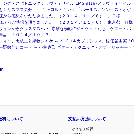
・ジグ・スパトニック：ラヴ・ミサイル EMS-91167／ラヴ・ミサイル f1-11
もクリスマス気分 ～ キャロル・キング 「パールズ／ソングス・オヴ・ゴー
様から感想をいただきました。（２０１４／１１／６） 、Ｏ様
様からご感想を頂きました。 （２０１４／１１／６）、東京都、Ｈ様
ウィンからクリスマスへ ～ 素敵な横顔のジャケットたち、ケニー・バレ
商品 ２０１４／１０／３１
ウィン、黒枝豆と果物ジャケ ～ ペドロ＆カプリシャス、松任谷由実「OL
ー野教則レコード ～ 小林克己 ギター・テクニック・オブ・リッチー・ブラ
om
]
送料について
支払い方法について
・ゆうちょ銀行