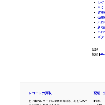
ジグ
早く
買主
売主
ハロ
新着
ハロ
ギタ
登録
投稿 [
At
レコードの買取
配送・
想い出のレコード/CD/音楽書籍等、心を込めて
■送料