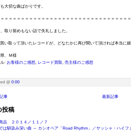
でも大切な曲ばかりです。
＝＝＝＝＝＝＝＝＝＝＝＝＝＝＝＝＝＝＝＝＝＝＝＝＝＝＝＝＝＝＝＝
上、取り留めもない話で失礼しました。
) 買い取って頂いたレコードが、どなたかに再び聞いて頂ければ本当に
庫県、Ｍ様
ル:
お客様のご感想
,
レコード買取
,
売主様のご感想
ted
@
0:00
記事
最新記事
の投稿
商品 ２０１４／１１／７
では馴染み深い曲 ～ カシオペア「Road Rhythm」／ヤッシャ・ハイフ