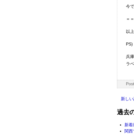
今
＝
以
PS
兵
ラベ
Pos
新しい
過去
新着
関西