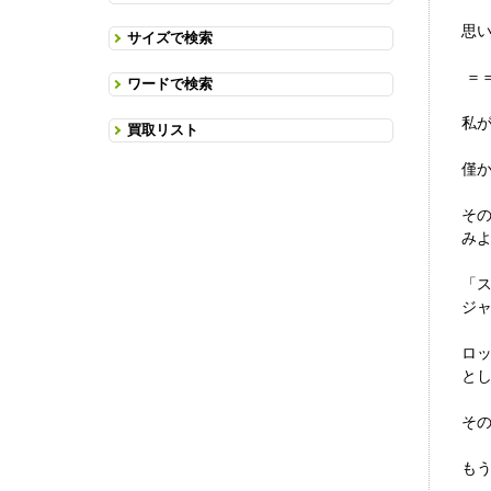
思
サイズで検索
＝
ワードで検索
私が
買取リスト
僅
そ
みよ
「
ジ
ロ
と
そ
も