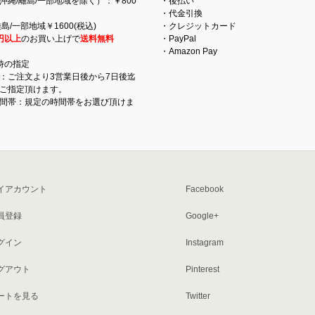
沖縄/離島/一部地域を除く）：￥800
・後払い
・代金引換
島/一部地域￥1600(税込)
・クレジットカード
円以上
のお買い上げで
送料無料
・PayPal
・Amazon Pay
時の指定
：ご注文より3営業日後から7日後迄
ご指定頂けます。
間帯：規定の時間帯をお選び頂けま
イアカウント
Facebook
員登録
Google+
グイン
Instagram
グアウト
Pinterest
ートを見る
Twitter