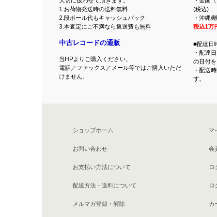
大切に扱わせて頂きます。
・全国（
1.お荷物発送時の送料無料
(税込)
2.段ボール代もキャッシュバック
・沖縄/離
3.本査定にご不満なら返送費も無料
税込1万
中古レコードの通販
■配達日
・配達日
当HPよりご購入ください。
の日付を
電話／ファックス／メール等ではご購入いただ
・配送時
けません。
す。
ショップホーム
マ
お問い合わせ
会
お支払い方法について
ロ
配送方法・送料について
ロ
メルマガ登録・解除
カ