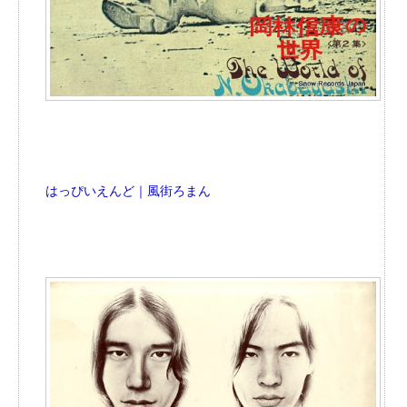
はっぴいえんど｜風街ろまん