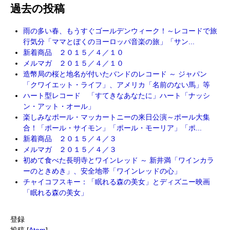
過去の投稿
雨の多い春、もうすぐゴールデンウィーク！～レコードで旅
行気分「ママとぼくのヨーロッパ音楽の旅」「サン...
新着商品 ２０１５／４／１０
メルマガ ２０１５／４／１０
造幣局の桜と地名が付いたバンドのレコード ～ ジャパン
「クワイエット・ライフ」、アメリカ「名前のない馬」等
ハート型レコード 「すてきなあなたに」ハート「ナッシ
ン・アット・オール」
楽しみなポール・マッカートニーの来日公演～ポール大集
合！「ポール・サイモン」「ポール・モーリア」「ポ...
新着商品 ２０１５／４／３
メルマガ ２０１５／４／３
初めて食べた長明寺とワインレッド ～ 新井満「ワインカラ
ーのときめき」、安全地帯「ワインレッドの心」
チャイコフスキー：「眠れる森の美女」とディズニー映画
「眠れる森の美女」
登録
投稿 [
Atom
]