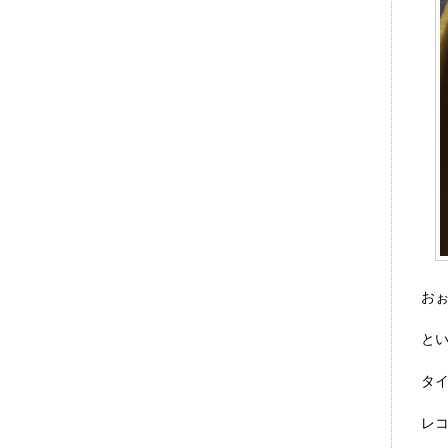
お
と
タ
レ