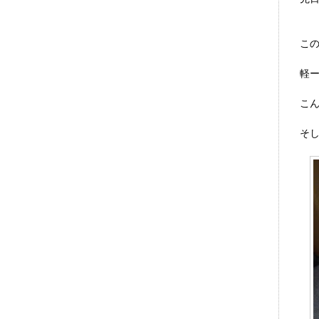
こ
軽
こ
そ