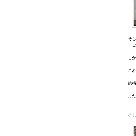
そ
す
し
こ
結
ま
そ