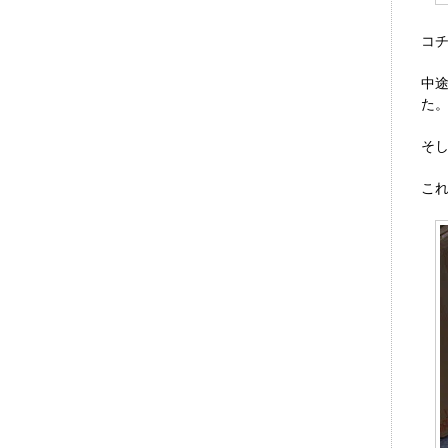
コ
中
た
そ
こ