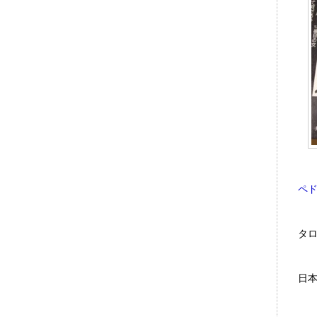
ペ
タ
日