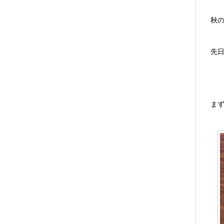
秋
先
ま