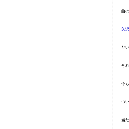
曲
矢
だ
そ
今
つ
当