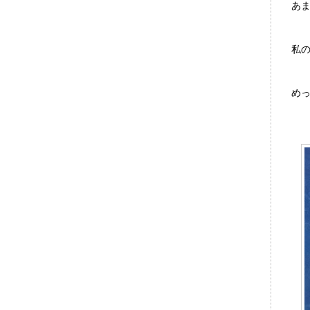
あ
私
め