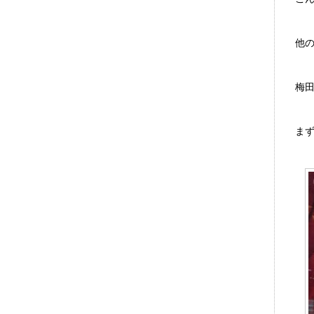
他
梅
ま