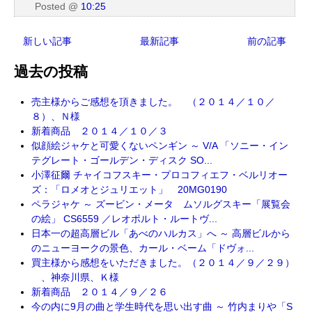
Posted
@
10:25
新しい記事
最新記事
前の記事
過去の投稿
売主様からご感想を頂きました。 （２０１４／１０／
８）、Ｎ様
新着商品 ２０１４／１０／３
似顔絵ジャケと可愛くないペンギン ～ V/A 「ソニー・イン
テグレート・ゴールデン・ディスク SO...
小澤征爾 チャイコフスキー・プロコフィエフ・ベルリオー
ズ：「ロメオとジュリエット」 20MG0190
ペラジャケ ～ ズービン・メータ ムソルグスキー「展覧会
の絵」 CS6559 ／レオポルト・ルートヴ...
日本一の超高層ビル「あべのハルカス」へ ～ 高層ビルから
のニューヨークの景色、カール・ベーム「ドヴォ...
買主様から感想をいただきました。（２０１４／９／２９）
、神奈川県、Ｋ様
新着商品 ２０１４／９／２６
今の内に9月の曲と学生時代を思い出す曲 ～ 竹内まりや「S