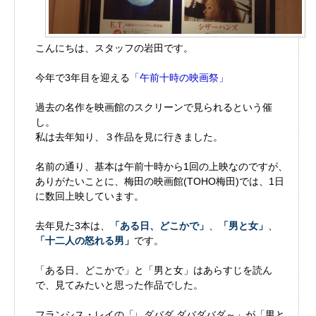
こんにちは、スタッフの岩田です。
今年で3年目を迎える
「午前十時の映画祭」
過去の名作を映画館のスクリーンで見られるという催
し。
私は去年知り、３作品を見に行きました。
名前の通り、基本は午前十時から1回の上映なのですが、
ありがたいことに、梅田の映画館(TOHO梅田)では、1日
に数回上映しています。
去年見た3本は、
「ある日、どこかで」
、
「男と女」
、
「十二人の怒れる男」
です。
「ある日、どこかで」と「男と女」はあらすじを読ん
で、見てみたいと思った作品でした。
フランシス・レイの「♩ダバダ ダバダバダ～」が「男と