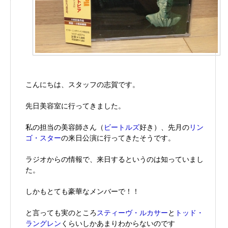
こんにちは、スタッフの志賀です。
先日美容室に行ってきました。
私の担当の美容師さん（
ビートルズ
好き）、先月の
リン
ゴ・スター
の来日公演に行ってきたそうです。
ラジオからの情報で、来日するというのは知っていまし
た。
しかもとても豪華なメンバーで！！
と言っても実のところ
スティーヴ・ルカサー
と
トッド・
ラングレン
くらいしかあまりわからないのです