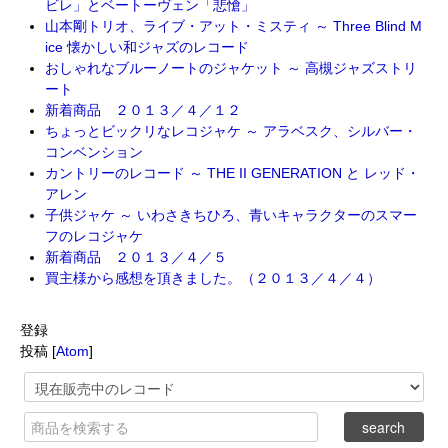
ビレ」とベートーヴェン「悲愴」
山本剛トリオ、ライブ・アット・ミスティ ～ Three Blind M
ice 懐かしい和ジャズのレコード
おしゃれなブルーノートのジャケット ～ 高槻ジャズストリ
ート
新着商品 ２０１３／４／１２
ちょっとビックリなレコジャケ ～ アラベスク、シルバー・
コンベンション
カントリーのレコード ～ THE II GENERATION と レッド・
アレン
子供ジャケ ～ いわさきちひろ、青いキャラクターのスマー
フのレコジャケ
新着商品 ２０１３／４／５
買主様から感想を頂きました。（２０１３／４／４）
登録
投稿 [
Atom
]