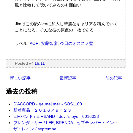
風と比較して聴いてみるのも面白い
Jimはこの後Alienに加入し華麗なキャリアを積んでいく
ことになる。そんな彼の原点の一枚である
ラベル:
AOR
,
安藤智彦
,
今日のオススメ盤
Posted
@
16:11
新しい記事
最新記事
前の記事
過去の投稿
D'ACCORD - ge mej mer - SOS1100
新着商品 ２０１６／９／２３
E.F.バンド / E.F.BAND - devil's eye - 6016033
ブレンダ・リー / LEE, BRENDA - セプテンバー・イン・
ザ・レイン / septembe...