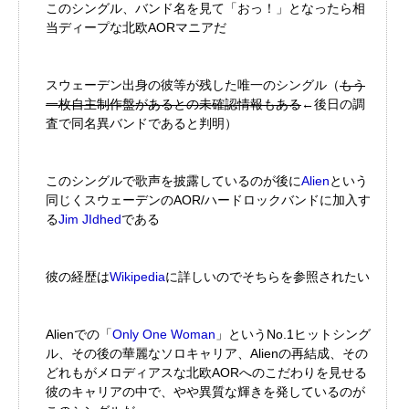
このシングル、バンド名を見て「おっ！」となったら相
当ディープな北欧AORマニアだ
スウェーデン出身の彼等が残した唯一のシングル（
もう
一枚自主制作盤があるとの未確認情報もある
←後日の調
査で同名異バンドであると判明）
このシングルで歌声を披露しているのが後に
Alien
という
同じくスウェーデンのAOR/ハードロックバンドに加入す
る
Jim JIdhed
である
彼の経歴は
Wikipedia
に詳しいのでそちらを参照されたい
Alienでの「
Only One Woman
」というNo.1ヒットシング
ル、その後の華麗なソロキャリア、Alienの再結成、その
どれもがメロディアスな北欧AORへのこだわりを見せる
彼のキャリアの中で、やや異質な輝きを発しているのが