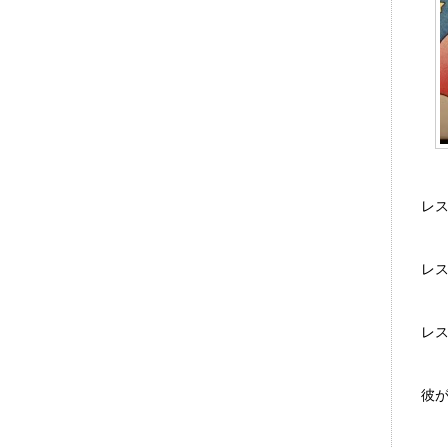
レス・
レ
レ
彼