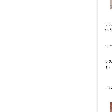
レ
い
ジ
レス
す
こち