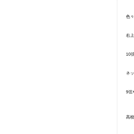
色
右
10
ネ
9弦
高